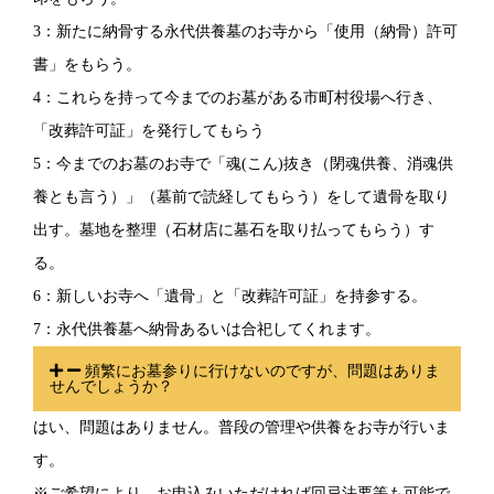
3：新たに納骨する永代供養墓のお寺から「使用（納骨）許可
書」をもらう。
4：これらを持って今までのお墓がある市町村役場へ行き、
「改葬許可証」を発行してもらう
5：今までのお墓のお寺で「魂(こん)抜き（閉魂供養、消魂供
養とも言う）」（墓前で読経してもらう）をして遺骨を取り
出す。墓地を整理（石材店に墓石を取り払ってもらう）す
る。
6：新しいお寺へ「遺骨」と「改葬許可証」を持参する。
7：永代供養墓へ納骨あるいは合祀してくれます。
頻繁にお墓参りに行けないのですが、問題はありま
せんでしょうか？
はい、問題はありません。普段の管理や供養をお寺が行いま
す。
※ご希望により、お申込みいただければ回忌法要等も可能で