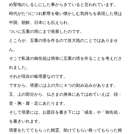
め聖地のしるしにした事からきていると言われています。
時代がたつにつれ釈尊を敬い懐かしむ気持ちを表現した塔は
中国、朝鮮、日本にも伝えられ、
ついに五重の塔にまで発展したのです。
ところが、五重の塔を作るので並大抵のことではありませ
ん。
そこで私達の御先祖は簡単に五重の塔を作ることを考えださ
れました。
それが現在の板塔婆なのです。
ですから、塔婆には上の方に４つの刻み込みがあります。
又、上の部分から、仏さまの身体にあてはめていえば、頭・
首・胸・腹・足にあたります。
そして塔婆には、お題目を書き下には「戒名」や「御先祖」
を書きいれます。
塔婆をたててもらった精霊、助けてもらい救ってもらった精