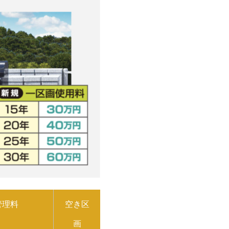
管理料
空き区
画