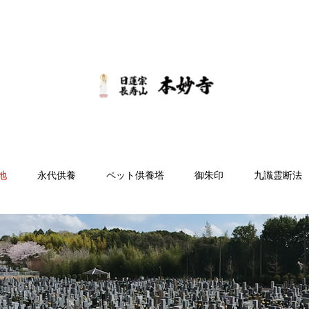
地
永代供養
ペット供養塔
御朱印
九識霊断法