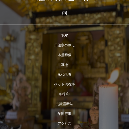
TOP
日蓮宗の教え
本堂葬儀
墓地
永代供養
ペット供養塔
御朱印
九識霊断法
年間行事
アクセス